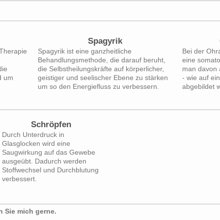
Spagyrik
Therapie
Spagyrik ist eine ganzheitliche
Bei der Ohr
Behandlungsmethode, die darauf beruht,
eine somato
die
die Selbstheilungskräfte auf körperlicher,
man davon 
d um
geistiger und seelischer Ebene zu stärken
- wie auf ei
um so den Energiefluss zu verbessern.
abgebildet 
Schröpfen
Durch Unterdruck in
Glasglocken wird eine
Saugwirkung auf das Gewebe
ausgeübt. Dadurch werden
Stoffwechsel und Durchblutung
verbessert.
Kontaktieren Sie mich gerne.